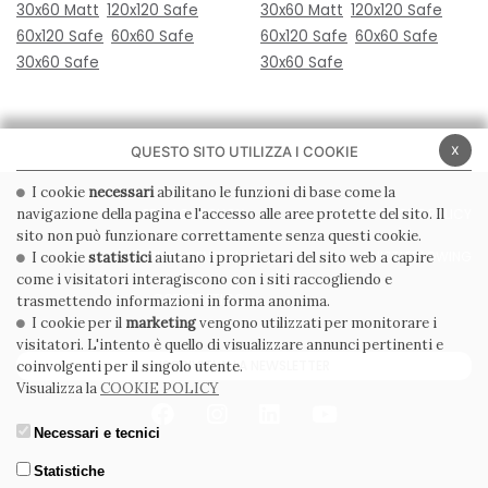
30x60 Matt
120x120 Safe
30x60 Matt
120x120 Safe
60x120 Safe
60x60 Safe
60x120 Safe
60x60 Safe
30x60 Safe
30x60 Safe
x
QUESTO SITO UTILIZZA I COOKIE
I cookie
necessari
abilitano le funzioni di base come la
navigazione della pagina e l'accesso alle aree protette del sito. Il
PRIVACY POLICY
COOKIE POLICY
sito non può funzionare correttamente senza questi cookie.
CONDIZIONI GENERALI
WHISTLEBLOWING
I cookie
statistici
aiutano i proprietari del sito web a capire
come i visitatori interagiscono con i siti raccogliendo e
CODICE ETICO
trasmettendo informazioni in forma anonima.
I cookie per il
marketing
vengono utilizzati per monitorare i
visitatori. L'intento è quello di visualizzare annunci pertinenti e
ISCRIVITI ALLA NEWSLETTER
coinvolgenti per il singolo utente.
Visualizza la
COOKIE POLICY
Necessari e tecnici
Statistiche