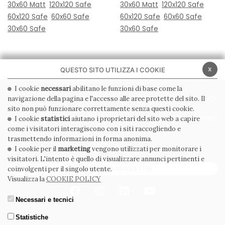
30x60 Matt
120x120 Safe
30x60 Matt
120x120 Safe
60x120 Safe
60x60 Safe
60x120 Safe
60x60 Safe
30x60 Safe
30x60 Safe
x
QUESTO SITO UTILIZZA I COOKIE
I cookie
necessari
abilitano le funzioni di base come la
navigazione della pagina e l'accesso alle aree protette del sito. Il
PRIVACY POLICY
COOKIE POLICY
sito non può funzionare correttamente senza questi cookie.
CONDIZIONI GENERALI
WHISTLEBLOWING
I cookie
statistici
aiutano i proprietari del sito web a capire
come i visitatori interagiscono con i siti raccogliendo e
CODICE ETICO
trasmettendo informazioni in forma anonima.
I cookie per il
marketing
vengono utilizzati per monitorare i
visitatori. L'intento è quello di visualizzare annunci pertinenti e
ISCRIVITI ALLA NEWSLETTER
coinvolgenti per il singolo utente.
Visualizza la
COOKIE POLICY
Necessari e tecnici
Statistiche