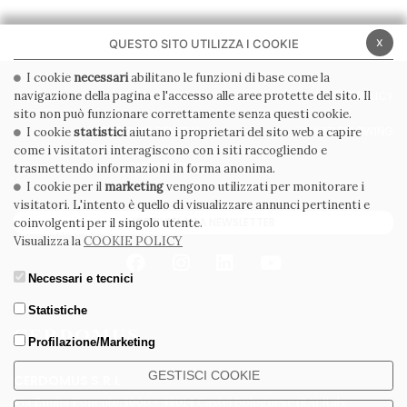
x
QUESTO SITO UTILIZZA I COOKIE
I cookie
necessari
abilitano le funzioni di base come la
navigazione della pagina e l'accesso alle aree protette del sito. Il
PRIVACY POLICY
COOKIE POLICY
sito non può funzionare correttamente senza questi cookie.
CONDIZIONI GENERALI
WHISTLEBLOWING
I cookie
statistici
aiutano i proprietari del sito web a capire
come i visitatori interagiscono con i siti raccogliendo e
CODICE ETICO
trasmettendo informazioni in forma anonima.
I cookie per il
marketing
vengono utilizzati per monitorare i
visitatori. L'intento è quello di visualizzare annunci pertinenti e
ISCRIVITI ALLA NEWSLETTER
coinvolgenti per il singolo utente.
Visualizza la
COOKIE POLICY
Necessari e tecnici
Statistiche
Profilazione/Marketing
GESTISCI COOKIE
CERDOMUS S.R.L.
Via Emilia Ponente, 1000 - 48014 Castel Bolognese (RA) Italy