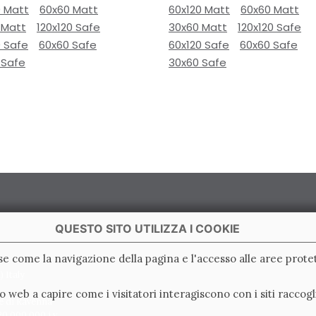
0 Matt
60x60 Matt
60x120 Matt
60x60 Matt
 Matt
120x120 Safe
30x60 Matt
120x120 Safe
0 Safe
60x60 Safe
60x120 Safe
60x60 Safe
 Safe
30x60 Safe
QUESTO SITO UTILIZZA I COOKIE
ase come la navigazione della pagina e l'accesso alle aree protet
 Italy
ito web a capire come i visitatori interagiscono con i siti racc
e di Ravenna
0.000.000 i.v.