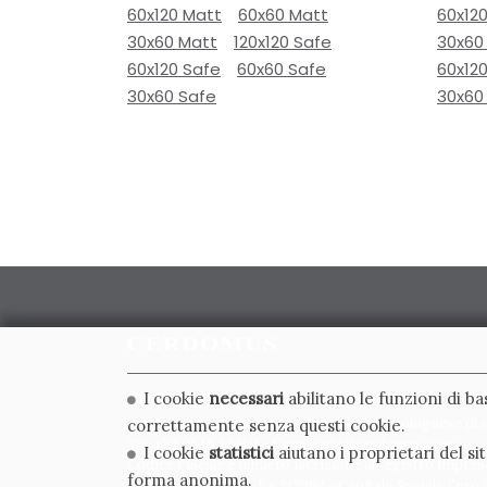
60x120 Matt
60x60 Matt
60x12
30x60 Matt
120x120 Safe
30x60
60x120 Safe
60x60 Safe
60x12
30x60 Safe
30x60
CERDOMUS S.R.L.
I cookie
necessari
abilitano le funzioni di b
Via Emilia Ponente, 1000 - 48014 Castel Bolognese (RA)
correttamente senza questi cookie.
Tel. +39.0546.652111 - Email: info@cerdomus.com
I cookie
statistici
aiutano i proprietari del s
Codice Fiscale e numero iscrizione al registro impres
forma anonima.
02620780391 - REA RA 217992 - Capitale Sociale Euro 2