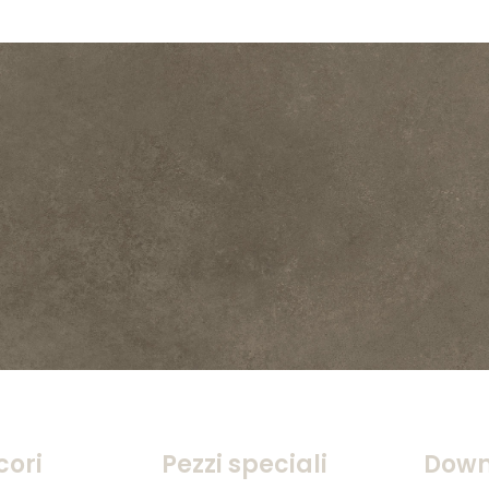
cori
Pezzi speciali
Down