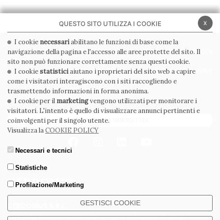
x
QUESTO SITO UTILIZZA I COOKIE
I cookie
necessari
abilitano le funzioni di base come la
navigazione della pagina e l'accesso alle aree protette del sito. Il
PRIVACY POLICY
COOKIE POLICY
sito non può funzionare correttamente senza questi cookie.
CONDIZIONI GENERALI
WHISTLEBLOWING
I cookie
statistici
aiutano i proprietari del sito web a capire
come i visitatori interagiscono con i siti raccogliendo e
CODICE ETICO
trasmettendo informazioni in forma anonima.
I cookie per il
marketing
vengono utilizzati per monitorare i
visitatori. L'intento è quello di visualizzare annunci pertinenti e
ISCRIVITI ALLA NEWSLETTER
coinvolgenti per il singolo utente.
Visualizza la
COOKIE POLICY
Necessari e tecnici
Statistiche
Profilazione/Marketing
GESTISCI COOKIE
CERDOMUS S.R.L.
Via Emilia Ponente, 1000 - 48014 Castel Bolognese (RA) Italy