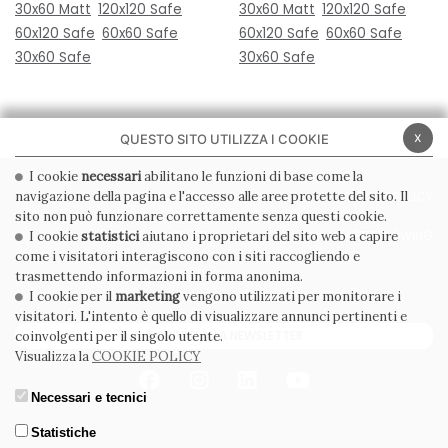
30x60 Matt
120x120 Safe
30x60 Matt
120x120 Safe
60x120 Safe
60x60 Safe
60x120 Safe
60x60 Safe
30x60 Safe
30x60 Safe
x
QUESTO SITO UTILIZZA I COOKIE
I cookie
necessari
abilitano le funzioni di base come la
navigazione della pagina e l'accesso alle aree protette del sito. Il
PRIVACY POLICY
COOKIE POLICY
sito non può funzionare correttamente senza questi cookie.
CONDIZIONI GENERALI
WHISTLEBLOWING
I cookie
statistici
aiutano i proprietari del sito web a capire
come i visitatori interagiscono con i siti raccogliendo e
CODICE ETICO
trasmettendo informazioni in forma anonima.
I cookie per il
marketing
vengono utilizzati per monitorare i
visitatori. L'intento è quello di visualizzare annunci pertinenti e
ISCRIVITI ALLA NEWSLETTER
coinvolgenti per il singolo utente.
Visualizza la
COOKIE POLICY
Necessari e tecnici
Statistiche