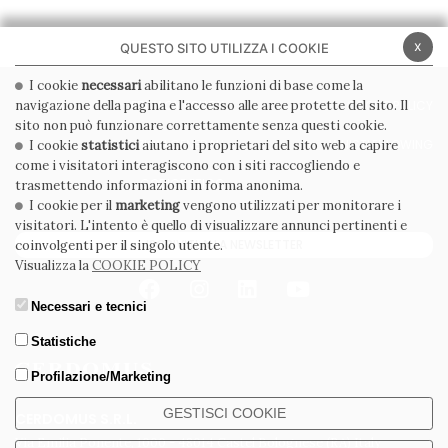
x
QUESTO SITO UTILIZZA I COOKIE
I cookie
necessari
abilitano le funzioni di base come la
navigazione della pagina e l'accesso alle aree protette del sito. Il
PRIVACY POLICY
COOKIE POLICY
sito non può funzionare correttamente senza questi cookie.
CONDIZIONI GENERALI
WHISTLEBLOWING
I cookie
statistici
aiutano i proprietari del sito web a capire
come i visitatori interagiscono con i siti raccogliendo e
CODICE ETICO
trasmettendo informazioni in forma anonima.
I cookie per il
marketing
vengono utilizzati per monitorare i
visitatori. L'intento è quello di visualizzare annunci pertinenti e
ISCRIVITI ALLA NEWSLETTER
coinvolgenti per il singolo utente.
Visualizza la
COOKIE POLICY
Necessari e tecnici
Statistiche
Profilazione/Marketing
GESTISCI COOKIE
CERDOMUS S.R.L.
Via Emilia Ponente, 1000 - 48014 Castel Bolognese (RA) Italy