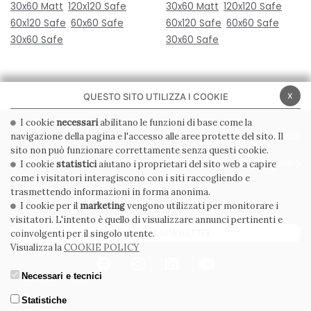
30x60 Matt
120x120 Safe
30x60 Matt
120x120 Safe
60x120 Safe
60x60 Safe
60x120 Safe
60x60 Safe
30x60 Safe
30x60 Safe
x
QUESTO SITO UTILIZZA I COOKIE
I cookie
necessari
abilitano le funzioni di base come la
navigazione della pagina e l'accesso alle aree protette del sito. Il
PRIVACY POLICY
COOKIE POLICY
sito non può funzionare correttamente senza questi cookie.
CONDIZIONI GENERALI
WHISTLEBLOWING
I cookie
statistici
aiutano i proprietari del sito web a capire
come i visitatori interagiscono con i siti raccogliendo e
CODICE ETICO
trasmettendo informazioni in forma anonima.
I cookie per il
marketing
vengono utilizzati per monitorare i
visitatori. L'intento è quello di visualizzare annunci pertinenti e
ISCRIVITI ALLA NEWSLETTER
coinvolgenti per il singolo utente.
Visualizza la
COOKIE POLICY
Necessari e tecnici
Statistiche