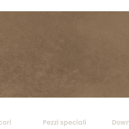
cori
Pezzi speciali
Down