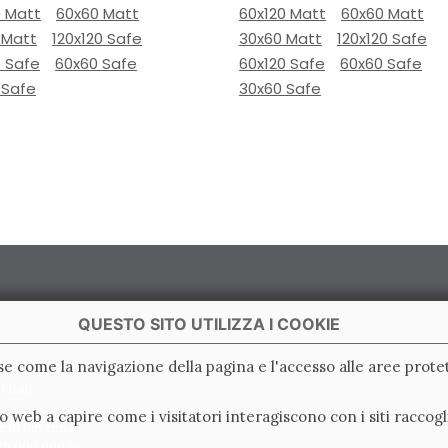
0 Matt
60x60 Matt
60x120 Matt
60x60 Matt
 Matt
120x120 Safe
30x60 Matt
120x120 Safe
0 Safe
60x60 Safe
60x120 Safe
60x60 Safe
 Safe
30x60 Safe
QUESTO SITO UTILIZZA I COOKIE
ase come la navigazione della pagina e l'accesso alle aree protet
 Italy
ito web a capire come i visitatori interagiscono con i siti racc
e di Ravenna
0.000.000 i.v.