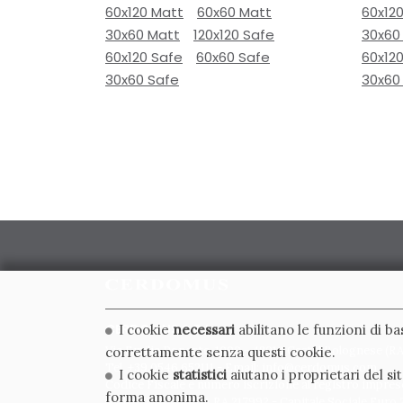
60x120 Matt
60x60 Matt
60x12
30x60 Matt
120x120 Safe
30x60
60x120 Safe
60x60 Safe
60x12
30x60 Safe
30x60
CERDOMUS S.R.L.
I cookie
necessari
abilitano le funzioni di b
Via Emilia Ponente, 1000 - 48014 Castel Bolognese (RA)
correttamente senza questi cookie.
Tel. +39.0546.652111 - Email: info@cerdomus.com
I cookie
statistici
aiutano i proprietari del s
Codice Fiscale e numero iscrizione al registro impres
forma anonima.
02620780391 - REA RA 217992 - Capitale Sociale Euro 2