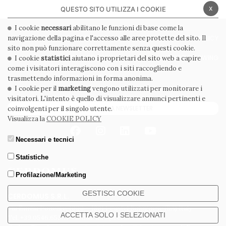
x
QUESTO SITO UTILIZZA I COOKIE
I cookie
necessari
abilitano le funzioni di base come la
navigazione della pagina e l'accesso alle aree protette del sito. Il
PRIVACY POLICY
COOKIE POLICY
sito non può funzionare correttamente senza questi cookie.
CONDIZIONI GENERALI
WHISTLEBLOWING
I cookie
statistici
aiutano i proprietari del sito web a capire
come i visitatori interagiscono con i siti raccogliendo e
CODICE ETICO
trasmettendo informazioni in forma anonima.
I cookie per il
marketing
vengono utilizzati per monitorare i
visitatori. L'intento è quello di visualizzare annunci pertinenti e
ISCRIVITI ALLA NEWSLETTER
coinvolgenti per il singolo utente.
Visualizza la
COOKIE POLICY
Necessari e tecnici
Statistiche
Profilazione/Marketing
GESTISCI COOKIE
CERDOMUS S.R.L.
Via Emilia Ponente, 1000 - 48014 Castel Bolognese (RA) Italy
ACCETTA SOLO I SELEZIONATI
Tel. +39.0546.652111 - Email: info@cerdomus.com