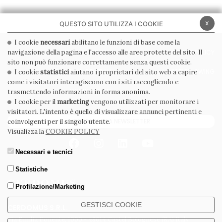
x
QUESTO SITO UTILIZZA I COOKIE
I cookie
necessari
abilitano le funzioni di base come la
navigazione della pagina e l'accesso alle aree protette del sito. Il
PRIVACY POLICY
COOKIE POLICY
sito non può funzionare correttamente senza questi cookie.
CONDIZIONI GENERALI
WHISTLEBLOWING
I cookie
statistici
aiutano i proprietari del sito web a capire
come i visitatori interagiscono con i siti raccogliendo e
CODICE ETICO
trasmettendo informazioni in forma anonima.
I cookie per il
marketing
vengono utilizzati per monitorare i
visitatori. L'intento è quello di visualizzare annunci pertinenti e
ISCRIVITI ALLA NEWSLETTER
coinvolgenti per il singolo utente.
Visualizza la
COOKIE POLICY
Necessari e tecnici
Statistiche
Profilazione/Marketing
GESTISCI COOKIE
CERDOMUS S.R.L.
Via Emilia Ponente, 1000 - 48014 Castel Bolognese (RA) Italy