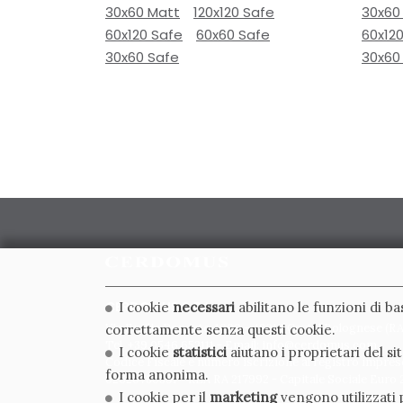
30x60 Matt
120x120 Safe
30x60
60x120 Safe
60x60 Safe
60x12
30x60 Safe
30x60
CERDOMUS S.R.L.
I cookie
necessari
abilitano le funzioni di b
Via Emilia Ponente, 1000 - 48014 Castel Bolognese (RA)
correttamente senza questi cookie.
Tel. +39.0546.652111 - Email: info@cerdomus.com
I cookie
statistici
aiutano i proprietari del s
Codice Fiscale e numero iscrizione al registro impres
forma anonima.
02620780391 - REA RA 217992 - Capitale Sociale Euro 2
I cookie per il
marketing
vengono utilizzati p