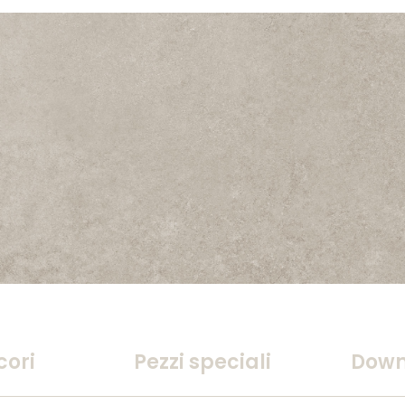
cori
Pezzi speciali
Down