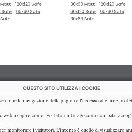
 Matt
120x120 Safe
30x60 Matt
120x120 Safe
0 Safe
60x60 Safe
60x120 Safe
60x60 Safe
 Safe
30x60 Safe
QUESTO SITO UTILIZZA I COOKIE
ase come la navigazione della pagina e l'accesso alle aree protet
 Italy
ito web a capire come i visitatori interagiscono con i siti racc
e di Ravenna
0.000.000 i.v.
er monitorare i visitatori. L'intento è quello di visualizzare an